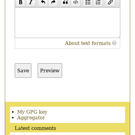
About text formats
Secondary
My GPG key
menu
Aggregator
Latest comments