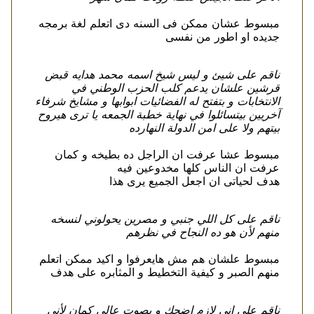
مبسوط عشان ممكن فى السنه دى اتعلم لغة برمجه
جديده او اطور من نفسى
ناقم على شيئ و ليس شيخ اسمه محمد هدايه قبض
قرشين علشان يدعم كلب الحزب الوطني في
الانتخابات و بتفتح له الفضائيات ابوابها و مشايخ شرفاء
آخريين بيتسائلوا في نهاية خطبة الجمعه يا ترى هيروح
بيتهم ولا على امن الدولة النهارده
مبسوط عشا عرفت ان الراجل ده بطيخه و كمان
عرفت ان الناس كلها مخدوعين فيه
هدف لحياتى ان اجعل الجميع يرى هذا
ناقم على كل اللي جنبي و مصرين يحولوني لنسخه
منهم لأن هو ده النجاح في نظرهم
مبسوط علشان هم مش هايعرفوا و اكيد ممكن اتعلم
منهم الصبر و كيفية التخطيط و المثابره على هدف
ناقم على إني لازم اضحك و بصوت عالي كمان لأني