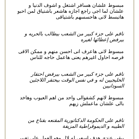
مبسوط علشان هسافر اشتغل و اشوف الدنيا و
علشان لما اجى راجع اجازه هاشعر باشتياق لمن احبو
هاتبسط لانى هاحسسهم باشتياقى
ناقم على جزء كبير من الشعب بيطالب بالحريه و
بيرفض إعطائها لغيره
مبسوط لانى هاعرف انى احسن منهم و ممكن الاقى
فرصه احاول اغيرهم يعنى هاعمل حاجه للناس
ناقم على جزء كبير من الشعب بيرفض احتقار
الخليجيين له و في نفس الوقت بيحتقر اللاجئين
السودانيين
مبسوط لانهم كشفوالى واحد من اهم العيوب وهاخد
بالى علشان ماعملش زيهم
ناقم على الحكومة الدكتاتورية المقنعه بقناع من
الطيبه و الديموقراطية المزيفة
يبقى عندى هدف اسعى له لال وهو العمل على تغيير