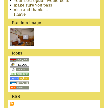
Your best option would be to
make sure you pass
nice and thanks...
I have
Random image
Icons
RSS