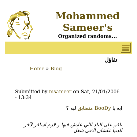
Skip
Mohammed
to
main
Sameer's
content
Organized randoms...
User
account
تفاؤل
Main
menu
Home
Blog
menu
Breadcrumb
Submitted by
msameer
on
Sat, 21/01/2006
- 13:34
ايه يا
BooDy
متضايق
ليه ؟
Body
ناقم على البلد اللي عايش فيها و لازم اسافر لآخر
الدنيا علشان الاقي شغل