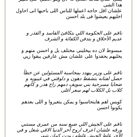
هذا الشى
علشان اقل حاجه اعملها للناس اللى باحبها انى احاول
اخليهم يعيشوا فى بلد احسن
ناقم على الحكومة اللي بتكافئ الفاسد و القذر و
عديم الأخلاق و بتدفن الكفائة و الشرف
مبسوط لان ده بيخلينى مختلف بل و احسن منهم و
يخليهم يحقدوا على علشان مش عارفين يبقوا زيي
ناقم على وزير بيهدد بمحاسبة المسئولين عن خطأ
حصل لفنانه بتشفط دهون و دلوقتي في غيبوبه و
ضحايا مسرحية بني سويف دمهم راح هدر و كأنهم
كلاب بل الكلاب لهم سعر أغلى
كويس اهم هايتحاسبوا و يمكن يتغيروا و اللى بعدهم
يكونوا احسن
ناقم على الجيش اللي ضيع سنه من عمري مستني
ورقه علشان اعرف اروح آخر الدنيا الاقي شغل و في
الآخر غلط الجيش غلطه زودت كمان شهر