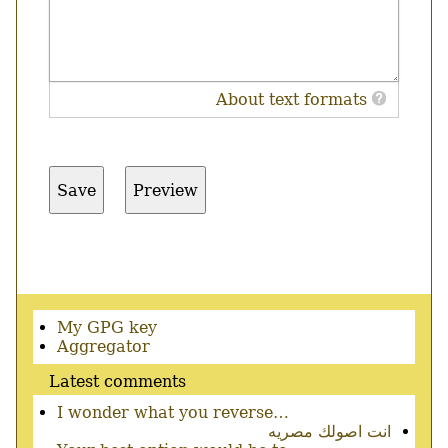
About text formats
Secondary
My GPG key
menu
Aggregator
Latest comments
I wonder what you reverse…
انت اصولك مصريه