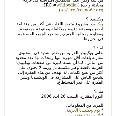
من بيته ولكن الكل مجتمعين افتراضياً فى غرفة
محادثة واحدة (IRC #
wikipedia-
).
ar@irc.freenode.org
ويكيبيديا ؟
ويكيبيديا
مشروع متعدد اللغات في أكثر من مئة لغة
لصنع موسوعة دقيقة ومتكاملة ومتنوعة ومفتوحة
ومحايدة ومجانية للجميع، يستطيع الجميع المساهمة
في تحريرها.
لماذا؟
تعانى ويكيبيديا العربية من نقص شديد فى المحتوى
مقارنة بلغات أقل شهرة منها ويتحدّث بها عدد محدود
من الناس. كما أن نسبة كبيرة من صفحات ويكيبيديا
العربية ناقصة وغير مكتملة بل وربما لا تحتوى على
أكثر من بضع كلمات. لذا نهدف من هذه الفكرة إلى
تشجيع الناس على المشاركة فى الويكيبيديا ونشر
الفكرة على قدر المستطاع.
متى؟
اليوم المقترح: السبت 26 آب، 2006
للمزيد من المعلومات:
*
يوم ويكيبيديا العربية
.
*
لازم نقف وقفه