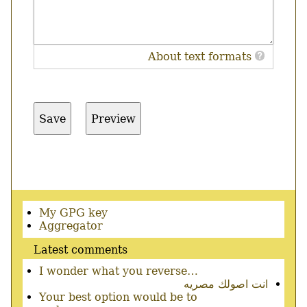
About text formats
Secondary
My GPG key
menu
Aggregator
Latest comments
I wonder what you reverse…
انت اصولك مصريه
Your best option would be to