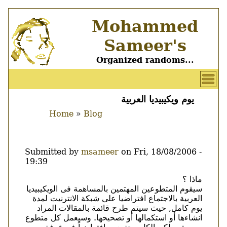
Skip
Mohammed
to
main
Sameer's
content
Organized randoms...
User
account
يوم ويكيبيديا العربية
Main
menu
Home
Blog
menu
Breadcrumb
Submitted by
msameer
on
Fri, 18/08/2006 -
19:39
ماذا ؟
Body
سيقوم المتطوعين المهتمين بالمساهمة فى الويكيبيديا
العربية بالاجتماع افتراضيا على شبكة الانترنيت لمدة
يوم كامل, حيث سيتم طرح قائمة بالمقالات المراد
انشاءها أو استكمالها أو تصحيحها. وسيعمل كل متطوع