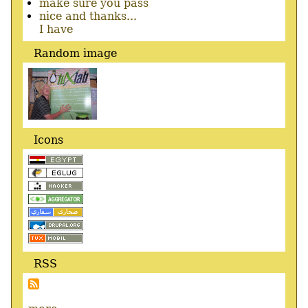
make sure you pass
nice and thanks...
I have
Random image
Icons
RSS